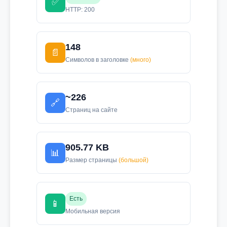
✅
HTTP: 200
148
📄
Символов в заголовке
(много)
~226
🔗
Страниц на сайте
905.77 KB
📊
Размер страницы
(большой)
Есть
📱
Мобильная версия