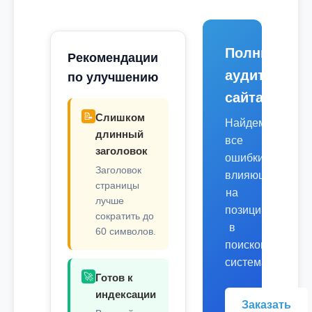
Полный
Рекомендации
аудит
по улучшению
сайта
📝
Слишком
Найдем
длинный
все
заголовок
ошибки,
Заголовок
влияющие
страницы
на
лучше
позиции
сократить до
в
60 символов.
поисковых
системах.
🚀
Готов к
индексации
Заказать