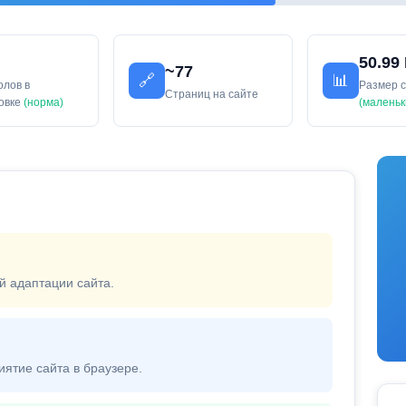
50.99
~77
🔗
📊
олов в
Размер 
Страниц на сайте
ловке
(норма)
(маленьк
й адаптации сайта.
иятие сайта в браузере.