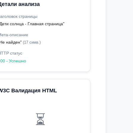
Детали анализа
Заголовок страницы
Дети солнца - Главная страница"
Мета-описание
"Не найден"
(17 симв.)
HTTP статус
200 - Успешно
W3C Валидация HTML
⏳