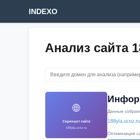
INDEXO
Анализ сайта 1
Информ
🌐
Данные собраны
188yla.ucoz.ru
Скриншот сайта
188yla.ucoz.ru
Оптимизация с