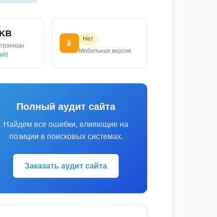
 KB
Нет
📱
страницы
Мобильная версия
ий)
Полный аудит сайта
Найдем все ошибки, влияющие на
позиции в поисковых системах.
Заказать аудит сайта