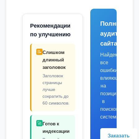
Полный
Рекомендации
аудит
по улучшению
сайта
📝
Слишком
Найдем
длинный
все
заголовок
ошибки,
Заголовок
влияющие
страницы
на
лучше
позиции
сократить до
в
60 символов.
поисковых
системах.
🚀
Готов к
индексации
Заказать