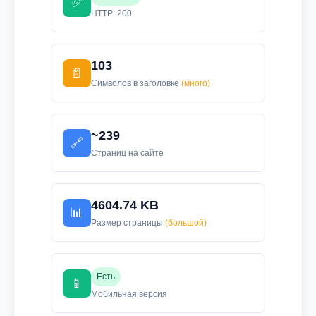
✅
HTTP: 200
103
📄
Символов в заголовке
(много)
~239
🔗
Страниц на сайте
4604.74 KB
📊
Размер страницы
(большой)
Есть
📱
Мобильная версия