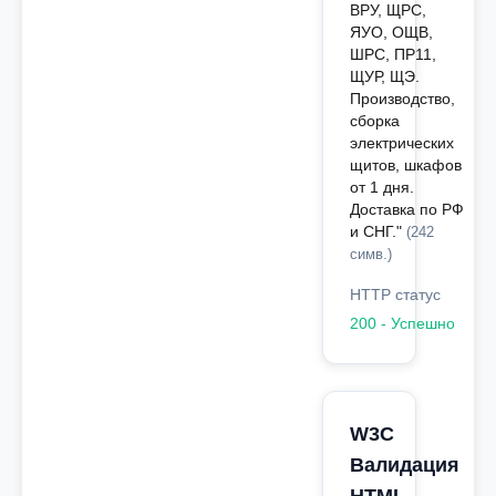
ВРУ, ЩРС,
ЯУО, ОЩВ,
ШРС, ПР11,
ЩУР, ЩЭ.
Производство,
сборка
электрических
щитов, шкафов
от 1 дня.
Доставка по РФ
и СНГ."
(242
симв.)
HTTP статус
200 - Успешно
W3C
Валидация