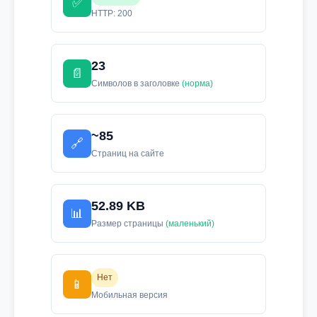
✅
HTTP: 200
23
📄
Символов в заголовке
(норма)
~85
🔗
Страниц на сайте
52.89 KB
📊
Размер страницы
(маленький)
Нет
📱
Мобильная версия