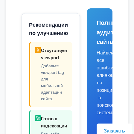
Полный
Рекомендации
аудит
по улучшению
сайта
📱
Отсутствует
Найдем
viewport
все
Добавьте
ошибки,
viewport tag
влияющие
для
на
мобильной
позиции
адаптации
в
сайта.
поисковых
системах.
🚀
Готов к
индексации
Заказать