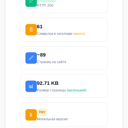
✅
HTTP: 200
61
📄
Символов в заголовке
(много)
~89
🔗
Страниц на сайте
92.71 KB
📊
Размер страницы
(маленький)
Нет
📱
Мобильная версия