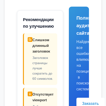
Полный
Рекомендации
аудит
по улучшению
сайта
📝
Слишком
Найдем
длинный
все
заголовок
ошибки,
Заголовок
влияющие
страницы
на
лучше
позиции
сократить до
в
60 символов.
поисковых
системах.
📱
Отсутствует
viewport
Заказать