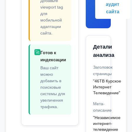
Добавьте
аудит
viewport tag
сайта
для
мобильной
адаптации
сайта.
Детали
🚀
Готов к
анализа
индексации
Заголовок
Ваш сайт
страницы
можно
добавить в
"46ТВ Курское
Интернет
поисковые
Телевидение"
системы для
увеличения
Мета-
трафика.
описание
"Независимое
интернет-
телевидение