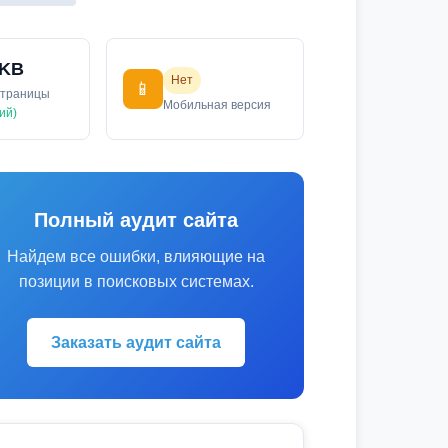
 KB
Нет
📱
страницы
Мобильная версия
ий)
Полный аудит сайта
Найдем все ошибки, влияющие на
позиции в поисковых системах.
Заказать аудит сайта