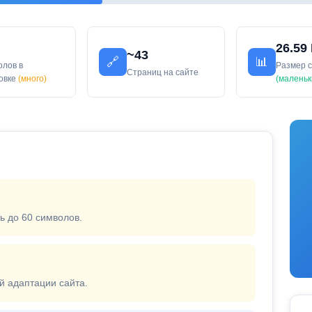
26.59
~43
🔗
📊
олов в
Размер 
Страниц на сайте
ловке
(много)
(маленьк
ь до 60 символов.
й адаптации сайта.