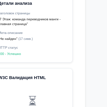
Детали анализа
Заголовок страницы
"7 Этаж: команда переводчиков манги -
Главная страница"
Мета-описание
"Не найден"
(17 симв.)
HTTP статус
200 - Успешно
W3C Валидация HTML
⏳