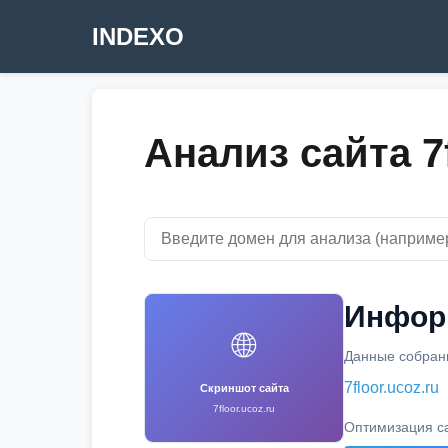
INDEXO
Анализ сайта 7f
Информ
🌐
Данные собраны
7floor.ucoz.ru
Скриншот сайта
7floor.ucoz.ru
Оптимизация с