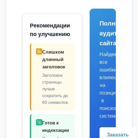
Полный
Рекомендации
аудит
по улучшению
сайта
📝
Слишком
Найдем
длинный
все
заголовок
ошибки,
Заголовок
влияющие
страницы
на
лучше
позиции
сократить до
в
60 символов.
поисковых
системах.
🚀
Готов к
индексации
Заказать