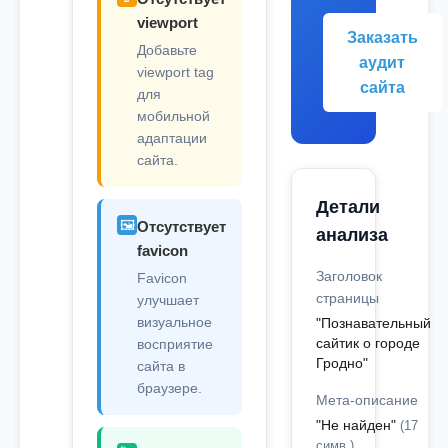
viewport
Заказать
Добавьте
аудит
viewport tag
сайта
для
мобильной
адаптации
сайта.
Детали
🖼️
Отсутствует
анализа
favicon
Заголовок
Favicon
страницы
улучшает
визуальное
"Познавательный
сайтик о городе
восприятие
Гродно"
сайта в
браузере.
Мета-описание
"Не найден"
(17
симв.)