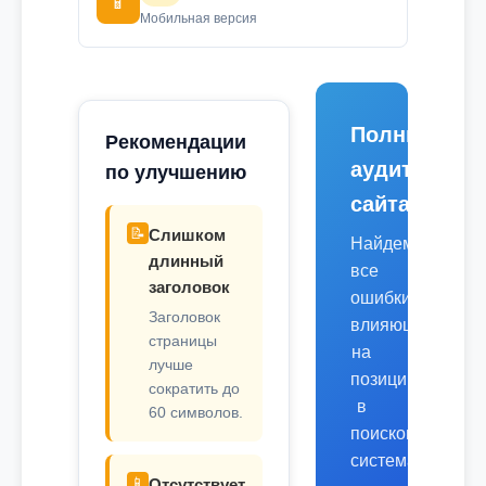
📱
Мобильная версия
Полный
Рекомендации
аудит
по улучшению
сайта
📝
Слишком
Найдем
длинный
все
заголовок
ошибки,
Заголовок
влияющие
страницы
на
лучше
позиции
сократить до
в
60 символов.
поисковых
системах.
📱
Отсутствует