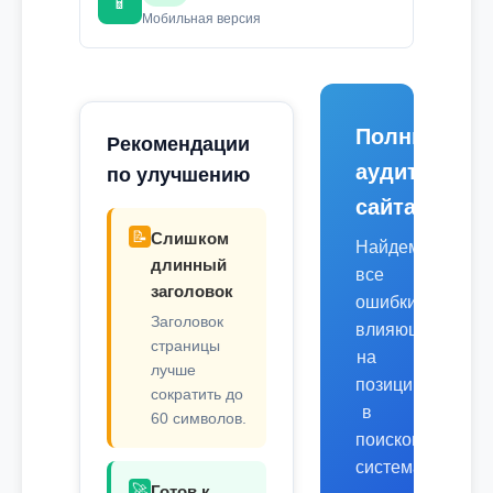
📱
Мобильная версия
Полный
Рекомендации
аудит
по улучшению
сайта
📝
Слишком
Найдем
длинный
все
заголовок
ошибки,
Заголовок
влияющие
страницы
на
лучше
позиции
сократить до
в
60 символов.
поисковых
системах.
🚀
Готов к