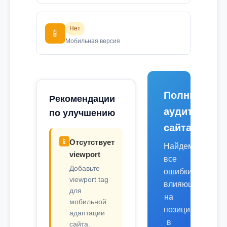
Нет
📱
Мобильная версия
Полный
Рекомендации
аудит
по улучшению
сайта
📱
Отсутствует
Найдем
viewport
все
Добавьте
ошибки,
viewport tag
влияющие
для
на
мобильной
позиции
адаптации
в
сайта.