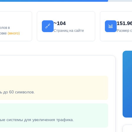
~104
151.9
🔗
📊
олов в
Страниц на сайте
Размер 
ловке
(много)
ь до 60 символов.
вые системы для увеличения трафика.