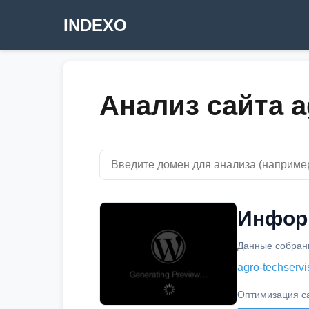
INDEXO
Анализ сайта ag
Информ
Данные собраны
agro-techservi
Оптимизация с