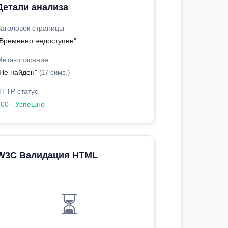
Детали анализа
Заголовок страницы
"Временно недоступен"
Мета-описание
"Не найден"
(17 симв.)
HTTP статус
200 - Успешно
W3C Валидация HTML
⏳