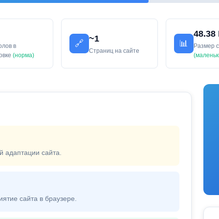
48.38
~1
🔗
📊
олов в
Размер 
Страниц на сайте
ловке
(норма)
(маленьк
й адаптации сайта.
иятие сайта в браузере.