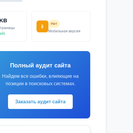
 KB
Нет
📱
страницы
Мобильная версия
ий)
Полный аудит сайта
Найдем все ошибки, влияющие на
позиции в поисковых системах.
Заказать аудит сайта