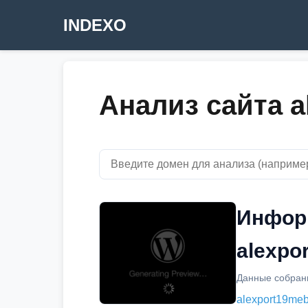
INDEXO
Анализ сайта a
Инфор
alexpo
Данные собраны
alexport19meb