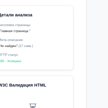
Детали анализа
Заголовок страницы
Главная страница."
Мета-описание
"Не найден"
(17 симв.)
HTTP статус
200 - Успешно
W3C Валидация HTML