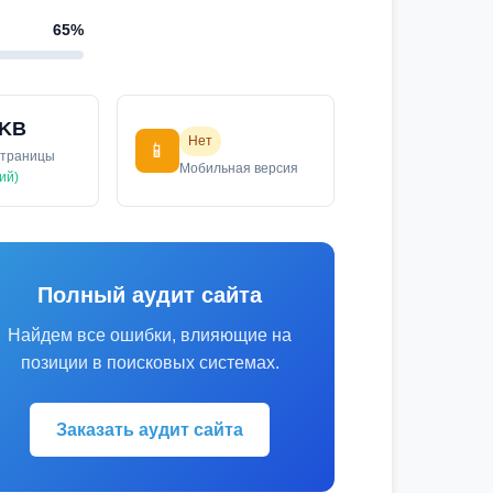
65%
 KB
Нет
📱
страницы
Мобильная версия
ий)
Полный аудит сайта
Найдем все ошибки, влияющие на
позиции в поисковых системах.
Заказать аудит сайта