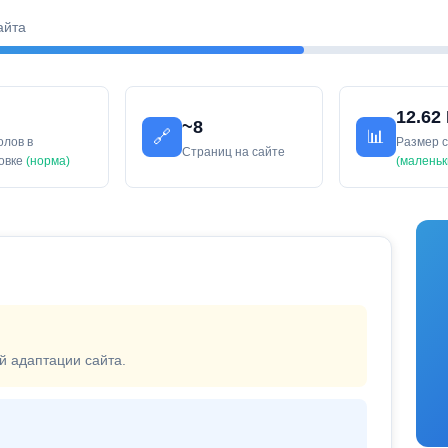
айта
12.62
~8
🔗
📊
олов в
Размер 
Страниц на сайте
ловке
(норма)
(маленьк
й адаптации сайта.