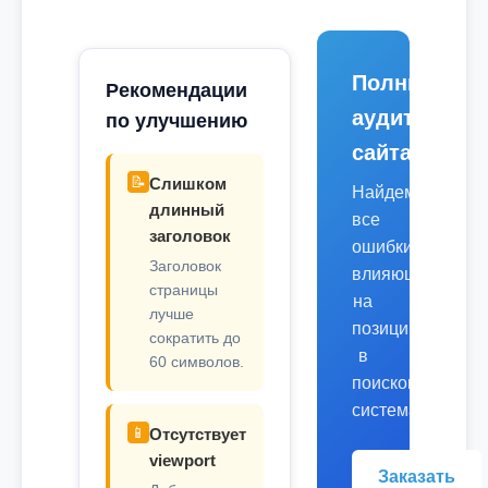
Полный
Рекомендации
аудит
по улучшению
сайта
📝
Слишком
Найдем
длинный
все
заголовок
ошибки,
Заголовок
влияющие
страницы
на
лучше
позиции
сократить до
в
60 символов.
поисковых
системах.
📱
Отсутствует
viewport
Заказать