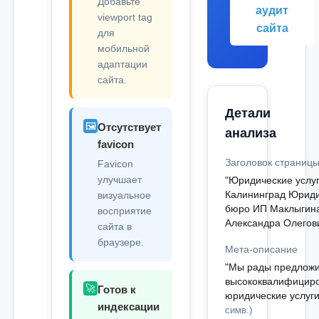
Добавьте
аудит
viewport tag
сайта
для
мобильной
адаптации
сайта.
Детали
🖼️
Отсутствует
анализа
favicon
Заголовок страниц
Favicon
улучшает
"Юридические услуги
Калининград Юриди
визуальное
бюро ИП Маклыгин
восприятие
Александра Олегов
сайта в
браузере.
Мета-описание
"Мы рады предложи
высококвалифицир
🚀
Готов к
юридические услуг
индексации
симв.)