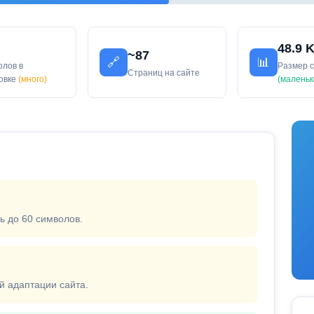
48.9 
~87
🔗
📊
олов в
Размер 
Страниц на сайте
ловке
(много)
(маленьк
ь до 60 символов.
й адаптации сайта.