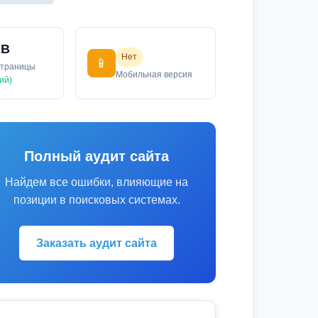
KB
Нет
📱
страницы
Мобильная версия
ий)
Полный аудит сайта
Найдем все ошибки, влияющие на
позиции в поисковых системах.
Заказать аудит сайта