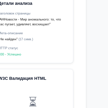
Детали анализа
Заголовок страницы
"АННовости - Мир аномального: то, что
ас пугает, удивляет, восхищает"
Мета-описание
"Не найден"
(17 симв.)
HTTP статус
200 - Успешно
W3C Валидация HTML
⏳