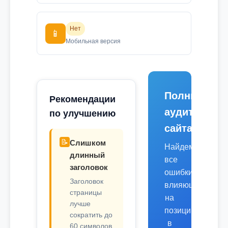
Нет
📱
Мобильная версия
Полный
Рекомендации
аудит
по улучшению
сайта
📝
Слишком
Найдем
длинный
все
заголовок
ошибки,
Заголовок
влияющие
страницы
на
лучше
позиции
сократить до
в
60 символов.