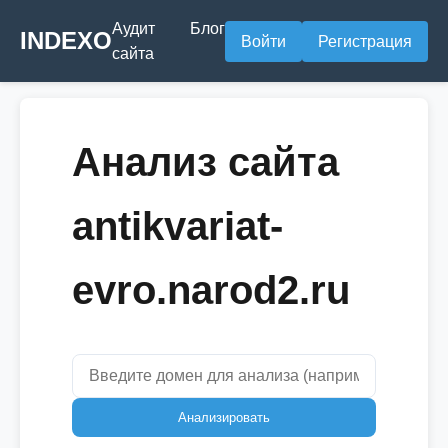
Аудит
Блог
INDEXO
Войти
Регистрация
сайта
Анализ сайта
antikvariat-
evro.narod2.ru
Анализировать