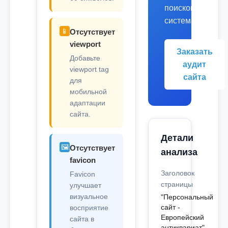
поисковых
системах.
📱
Отсутствует
viewport
Заказать
Добавьте
аудит
viewport tag
сайта
для
мобильной
адаптации
сайта.
Детали
🖼️
Отсутствует
анализа
favicon
Заголовок
Favicon
страницы
улучшает
визуальное
"Персональный
сайт -
восприятие
Европейский
сайта в
антиквариат"