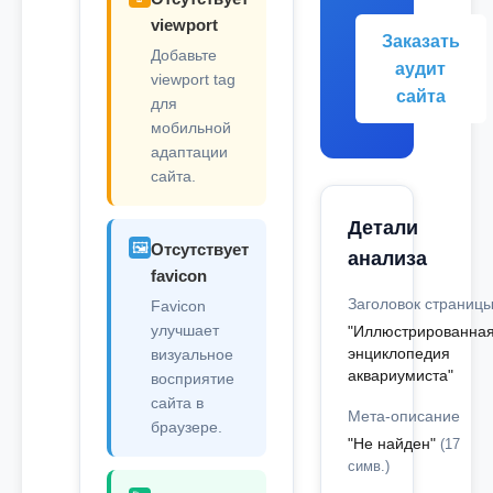
viewport
Заказать
Добавьте
аудит
viewport tag
сайта
для
мобильной
адаптации
сайта.
Детали
🖼️
Отсутствует
анализа
favicon
Заголовок страниц
Favicon
улучшает
"Иллюстрированна
энциклопедия
визуальное
аквариумиста"
восприятие
сайта в
Мета-описание
браузере.
"Не найден"
(17
симв.)