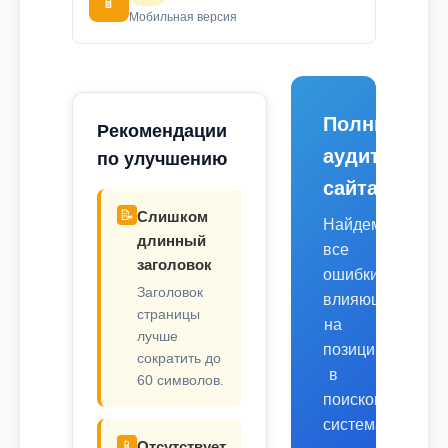
📱
Мобильная версия
Полный
Рекомендации
аудит
по улучшению
сайта
📝
Слишком
Найдем
длинный
все
заголовок
ошибки,
Заголовок
влияющие
страницы
на
лучше
позиции
сократить до
в
60 символов.
поисковых
системах.
📱
Отсутствует