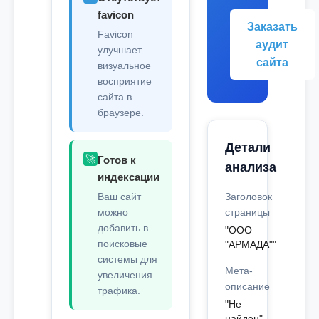
favicon
Заказать
Favicon
аудит
улучшает
сайта
визуальное
восприятие
сайта в
браузере.
Детали
🚀
Готов к
анализа
индексации
Ваш сайт
Заголовок
можно
страницы
добавить в
"ООО
поисковые
"АРМАДА""
системы для
Мета-
увеличения
описание
трафика.
"Не
найден"