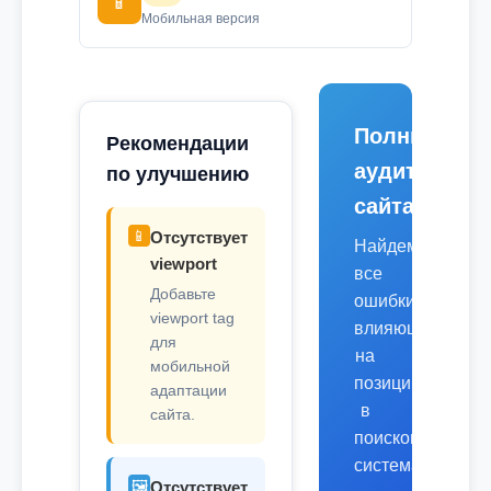
📱
Мобильная версия
Полный
Рекомендации
аудит
по улучшению
сайта
📱
Отсутствует
Найдем
viewport
все
Добавьте
ошибки,
viewport tag
влияющие
для
на
мобильной
позиции
адаптации
в
сайта.
поисковых
системах.
🖼️
Отсутствует