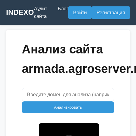
Аудит
Блог
INDEXO
Войти
Регистрация
сайта
Анализ сайта
armada.agroserver.
Анализировать