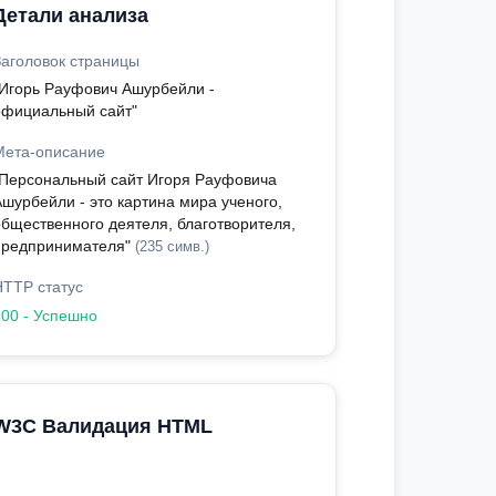
Детали анализа
Заголовок страницы
"Игорь Рауфович Ашурбейли -
официальный сайт"
Мета-описание
"Персональный сайт Игоря Рауфовича
Ашурбейли - это картина мира ученого,
общественного деятеля, благотворителя,
предпринимателя"
(235 симв.)
HTTP статус
200 - Успешно
W3C Валидация HTML