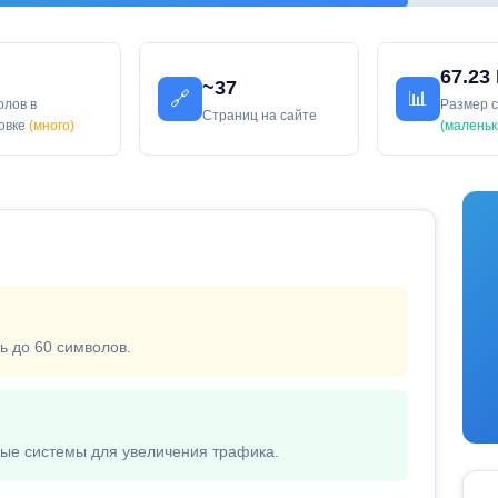
67.23
~37
🔗
📊
олов в
Размер 
Страниц на сайте
ловке
(много)
(маленьк
ь до 60 символов.
вые системы для увеличения трафика.