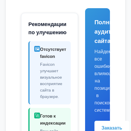
Полный
Рекомендации
аудит
по улучшению
сайта
🖼️
Отсутствует
Найдем
favicon
все
Favicon
ошибки,
улучшает
влияющие
визуальное
на
восприятие
позиции
сайта в
в
браузере.
поисковых
системах.
🚀
Готов к
индексации
Заказать