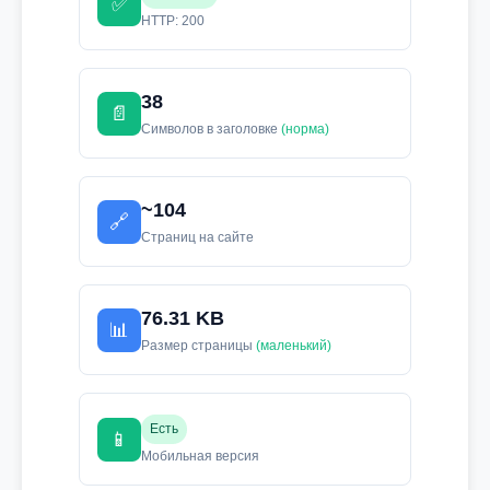
✅
HTTP: 200
38
📄
Символов в заголовке
(норма)
~104
🔗
Страниц на сайте
76.31 KB
📊
Размер страницы
(маленький)
Есть
📱
Мобильная версия