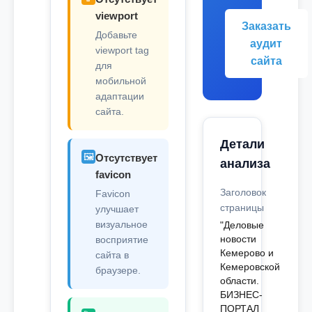
viewport
Заказать
Добавьте
аудит
viewport tag
сайта
для
мобильной
адаптации
сайта.
Детали
🖼️
Отсутствует
анализа
favicon
Заголовок
Favicon
страницы
улучшает
визуальное
"Деловые
новости
восприятие
Кемерово и
сайта в
Кемеровской
браузере.
области.
БИЗНЕС-
ПОРТАЛ