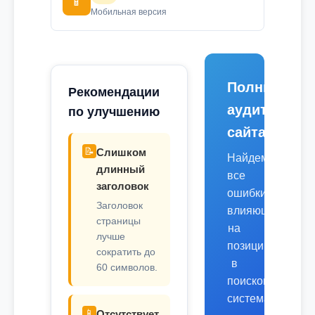
📱
Мобильная версия
Полный
Рекомендации
аудит
по улучшению
сайта
📝
Слишком
Найдем
длинный
все
заголовок
ошибки,
Заголовок
влияющие
страницы
на
лучше
позиции
сократить до
в
60 символов.
поисковых
системах.
📱
Отсутствует