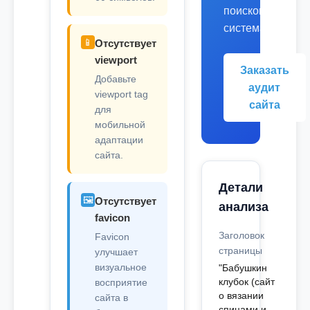
поисковых
системах.
📱
Отсутствует
viewport
Заказать
Добавьте
аудит
viewport tag
сайта
для
мобильной
адаптации
сайта.
Детали
🖼️
Отсутствует
анализа
favicon
Заголовок
Favicon
страницы
улучшает
визуальное
"Бабушкин
клубок (сайт
восприятие
о вязании
сайта в
спицами и