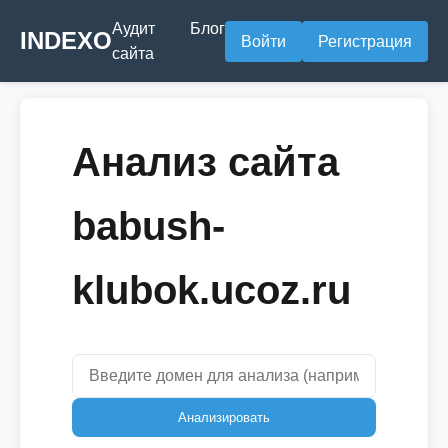
Аудит
Блог
INDEXO
Войти
Регистрация
сайта
Анализ сайта
babush-
klubok.ucoz.ru
Анализировать