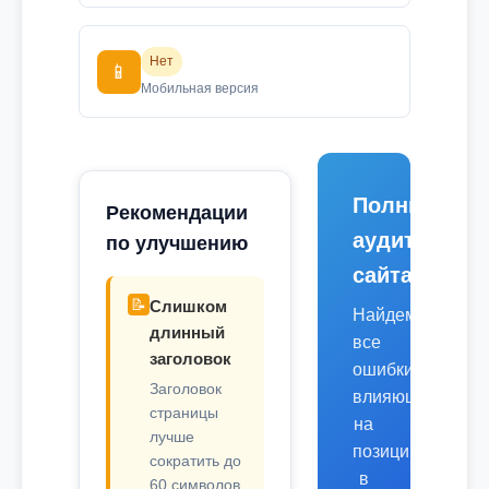
Нет
📱
Мобильная версия
Полный
Рекомендации
аудит
по улучшению
сайта
📝
Слишком
Найдем
длинный
все
заголовок
ошибки,
Заголовок
влияющие
страницы
на
лучше
позиции
сократить до
в
60 символов.