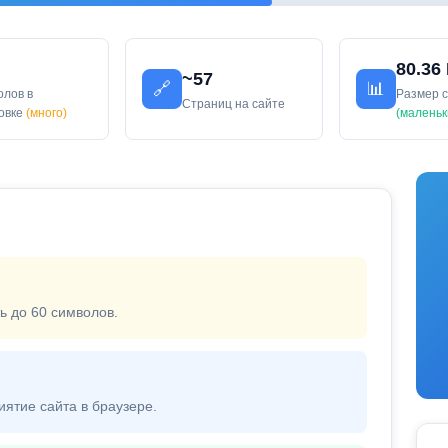
80.36
~57
🔗
📊
олов в
Размер 
Страниц на сайте
ловке
(много)
(маленьк
ь до 60 символов.
иятие сайта в браузере.