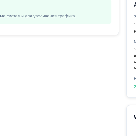
вые системы для увеличения трафика.
"
р
"
с