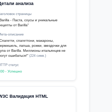
Детали анализа
Заголовок страницы
Barilla - Паста, соусы и уникальные
ецепты от Barilla"
Мета-описание
Спагетти, спагеттони, макароны,
вермишель, лапша, рожки, звездочки для
упа от Barilla. Миллионы итальянцев не
могут ошибаться!"
(224 симв.)
HTTP статус
200 - Успешно
W3C Валидация HTML