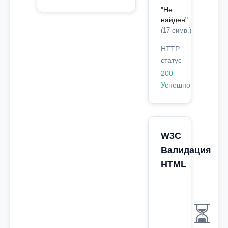
"Не
найден"
(17 симв.)
HTTP
статус
200 -
Успешно
W3C
Валидация
HTML
⏳