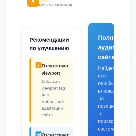
📱
Мобильная версия
Полный
Рекомендации
аудит
по улучшению
сайта
📱
Отсутствует
Найдем
viewport
все
Добавьте
ошибки,
viewport tag
влияющие
для
на
мобильной
позиции
адаптации
в
сайта.
поисковых
системах.
🖼️
Отсутствует