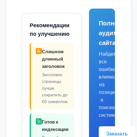
Полный
Рекомендации
аудит
по улучшению
сайта
📝
Слишком
Найдем
длинный
все
заголовок
ошибки,
Заголовок
влияющие
страницы
на
лучше
позиции
сократить до
в
60 символов.
поисковых
системах.
🚀
Готов к
индексации
Заказать