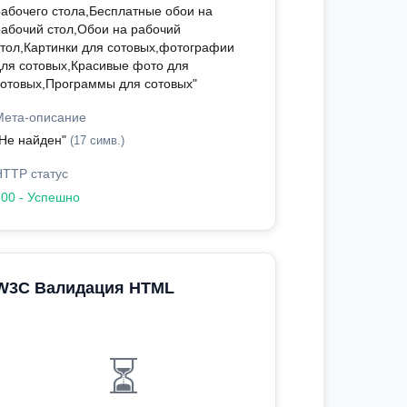
рабочего стола,Бесплатные обои на
рабочий стол,Обои на рабочий
стол,Картинки для сотовых,фотографии
для сотовых,Красивые фото для
сотовых,Программы для сотовых"
Мета-описание
"Не найден"
(17 симв.)
HTTP статус
200 - Успешно
W3C Валидация HTML
⏳