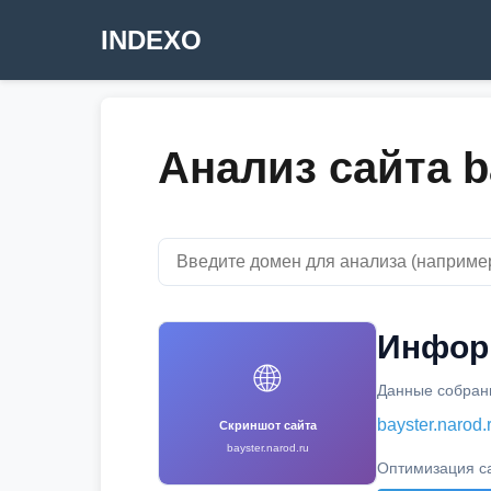
INDEXO
Анализ сайта b
Информ
🌐
Данные собраны
bayster.narod.
Скриншот сайта
bayster.narod.ru
Оптимизация с