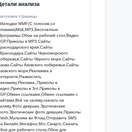
Детали анализа
Заголовок страницы
"Мелодии MMF(С голосом,со
словами)Midi,MP3,Бесплатные
Программы,Обои на рабочий стол,Видео
3GP,Приколы в MP3,Сайты
Краснодарского края,Сайты
г.Краснодара,Сайты Черноморского
побережья,Сайты Чёрного моря,Сайты
Азова,Сайты Азовского побережья,Сайты
Азовского моря,Рекламма в
интернете,Разместить
рекламму,Реклама,,Приколы в
видео,Приколы в 3гп,Приколы в
3GP,Обмен ссылками,Обмен ссылками с
айтами,Всё на халяву,скачать на
халяву,Фото девушек,Эротические
фото,Эротические фото девушек,Приколы
Flesh,Мультики во Флэш,Отправить SMS
на Билайн,Мегафон,Мтс,Смартс,Скачать
обои для рабочего стола,Обои для