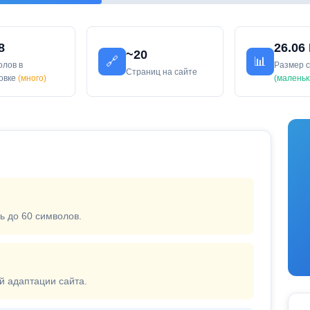
8
26.06
~20
🔗
📊
олов в
Размер 
Страниц на сайте
ловке
(много)
(маленьк
ь до 60 символов.
й адаптации сайта.