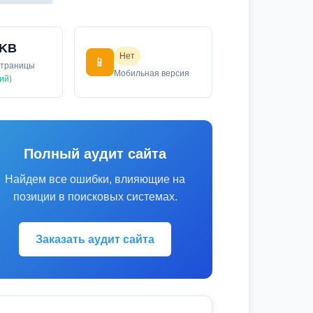
 KB
Нет
📱
страницы
Мобильная версия
ий)
Полный аудит сайта
Найдем все ошибки, влияющие на
позиции в поисковых системах.
Заказать аудит сайта