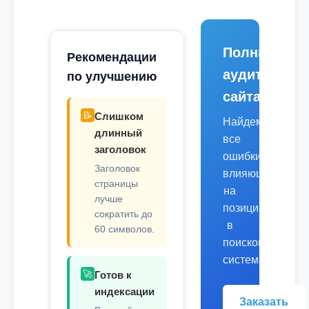
Полный
Рекомендации
аудит
по улучшению
сайта
📝
Слишком
Найдем
длинный
все
заголовок
ошибки,
Заголовок
влияющие
страницы
на
лучше
позиции
сократить до
в
60 символов.
поисковых
системах.
🚀
Готов к
индексации
Заказать