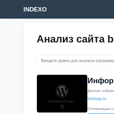
INDEXO
Анализ сайта b
Информ
Данные собраны
biomag.su
Оптимизация с