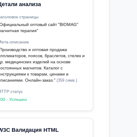
Детали анализа
Заголовок страницы
"Официальный оптовый сайт "BIOMAG"
магнитная терапия"
Мета-описание
"Производство и оптовая продажа
ппликаторов, поясов, браслетов, стелек и
др. медицинских изделий на основе
постоянных магнитов. Каталог с
инструкциями к товарам, ценами и
описаниями. Онлайн-заказ."
(359 симв.)
HTTP статус
200 - Успешно
W3C Валидация HTML