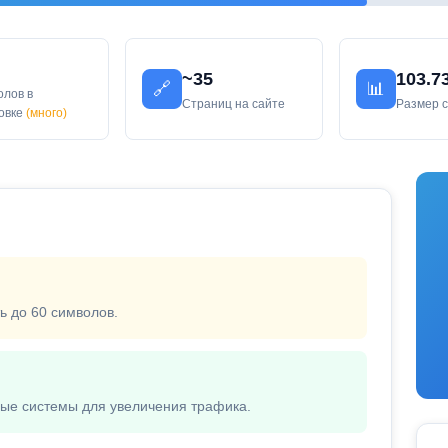
~35
103.7
🔗
📊
олов в
Страниц на сайте
Размер 
ловке
(много)
ь до 60 символов.
вые системы для увеличения трафика.