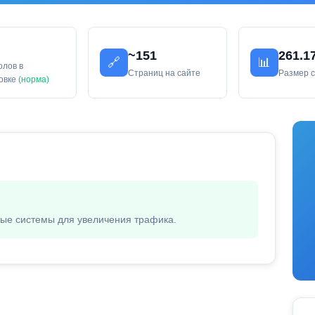
~151
261.1
🔗
📊
олов в
Страниц на сайте
Размер 
ловке
(норма)
вые системы для увеличения трафика.