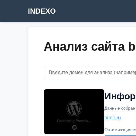
INDEXO
Анализ сайта b
Информ
Данные собраны
bird1.ru
Оптимизация с