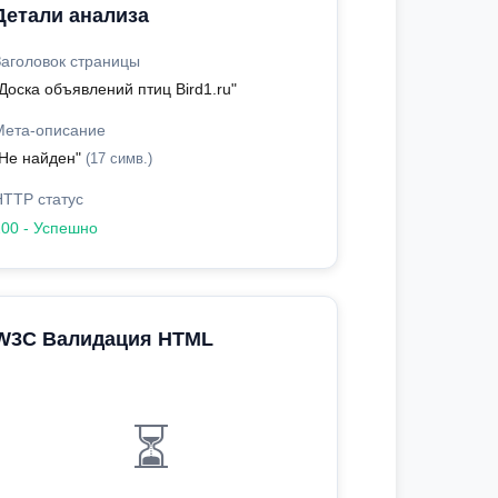
Детали анализа
Заголовок страницы
Доска объявлений птиц Bird1.ru"
Мета-описание
"Не найден"
(17 симв.)
HTTP статус
200 - Успешно
W3C Валидация HTML
⏳