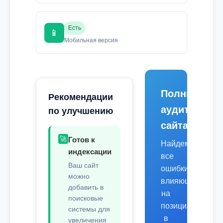
Есть
📱
Мобильная версия
Полный
Рекомендации
аудит
по улучшению
сайта
🚀
Готов к
Найдем
индексации
все
Ваш сайт
ошибки,
можно
влияющие
добавить в
на
поисковые
позиции
системы для
в
увеличения