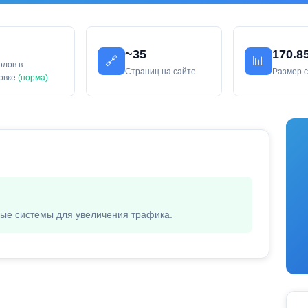
~35
170.8
🔗
📊
олов в
Страниц на сайте
Размер 
ловке
(норма)
вые системы для увеличения трафика.