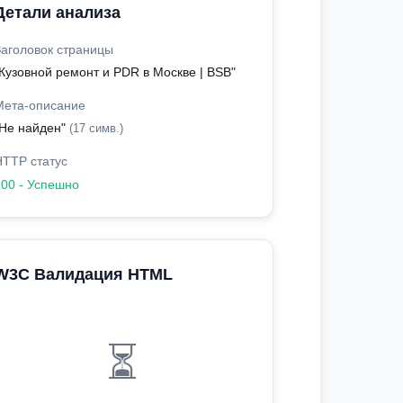
Детали анализа
Заголовок страницы
"Кузовной ремонт и PDR в Москве | BSB"
Мета-описание
"Не найден"
(17 симв.)
HTTP статус
200 - Успешно
W3C Валидация HTML
⏳