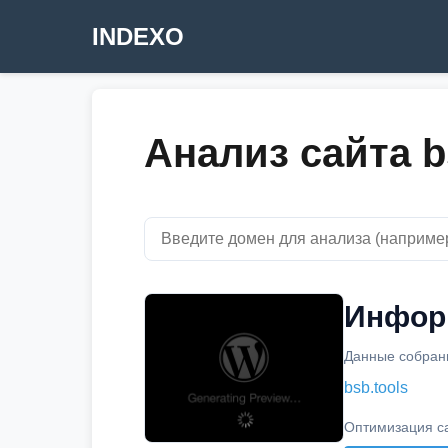
INDEXO
Анализ сайта b
Информ
Данные собраны
bsb.tools
Оптимизация с