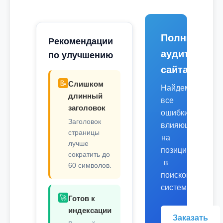
Полный
Рекомендации
аудит
по улучшению
сайта
📝
Слишком
Найдем
длинный
все
заголовок
ошибки,
Заголовок
влияющие
страницы
на
лучше
позиции
сократить до
в
60 символов.
поисковых
системах.
🚀
Готов к
индексации
Заказать