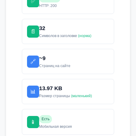
✅
HTTP: 200
32
📄
Символов в заголовке
(норма)
~9
🔗
Страниц на сайте
13.97 KB
📊
Размер страницы
(маленький)
Есть
📱
Мобильная версия