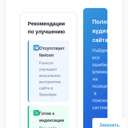
Полный
Рекомендации
аудит
по улучшению
сайта
🖼️
Отсутствует
Найдем
favicon
все
Favicon
ошибки,
улучшает
влияющие
визуальное
на
восприятие
позиции
сайта в
в
браузере.
поисковых
системах.
🚀
Готов к
индексации
Заказать