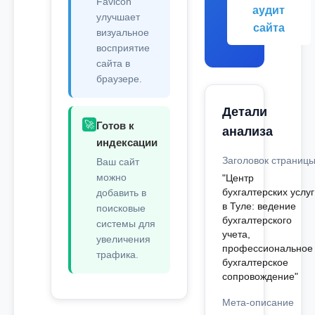
Favicon
аудит
улучшает
сайта
визуальное
восприятие
сайта в
браузере.
Детали
🚀
Готов к
анализа
индексации
Заголовок страниц
Ваш сайт
можно
"Центр
бухгалтерских услуг
добавить в
в Туле: ведение
поисковые
бухгалтерского
системы для
учета,
увеличения
профессиональное
трафика.
бухгалтерское
сопровождение"
Мета-описание