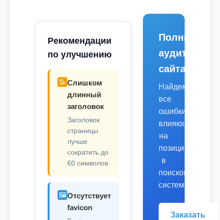
Полный
Рекомендации
аудит
по улучшению
сайта
📝
Слишком
Найдем
длинный
все
заголовок
ошибки,
Заголовок
влияющие
страницы
на
лучше
позиции
сократить до
в
60 символов.
поисковых
системах.
🖼️
Отсутствует
favicon
Заказать