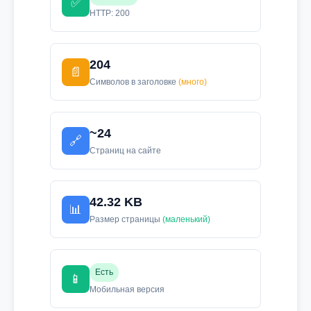
✅
HTTP: 200
204
📄
Символов в заголовке
(много)
~24
🔗
Страниц на сайте
42.32 KB
📊
Размер страницы
(маленький)
Есть
📱
Мобильная версия