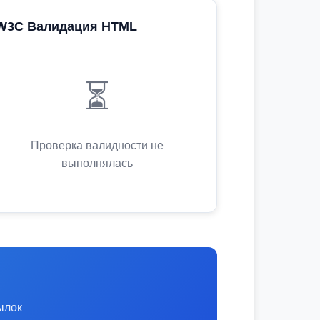
W3C Валидация HTML
⏳
Проверка валидности не
выполнялась
ылок