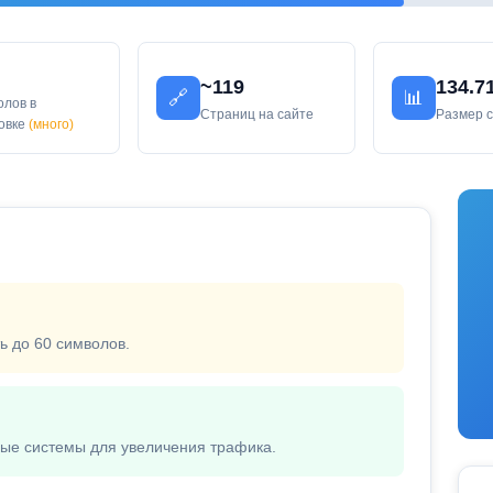
~119
134.7
🔗
📊
олов в
Страниц на сайте
Размер 
ловке
(много)
ь до 60 символов.
вые системы для увеличения трафика.