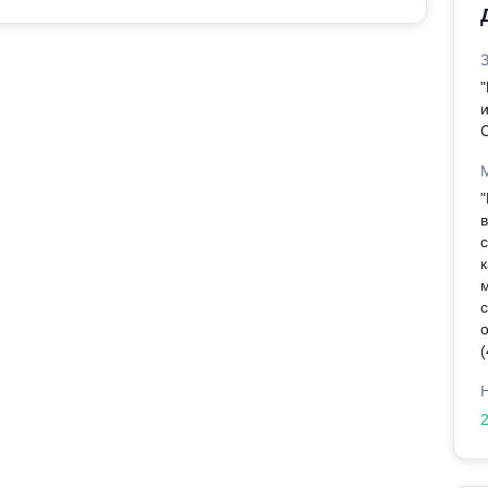
C
"
с
о
(