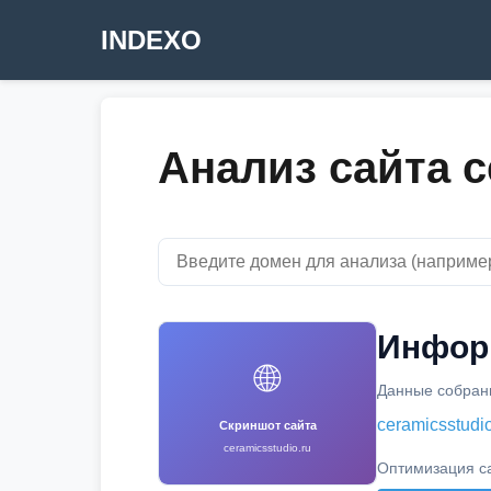
INDEXO
Анализ сайта c
Информ
🌐
Данные собраны
ceramicsstudio
Скриншот сайта
ceramicsstudio.ru
Оптимизация с