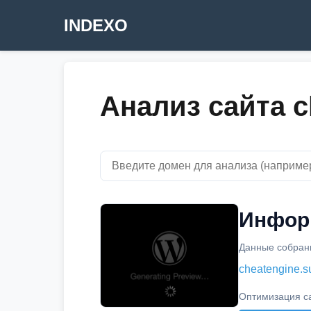
INDEXO
Анализ сайта c
Информ
Данные собраны
cheatengine.s
Оптимизация с