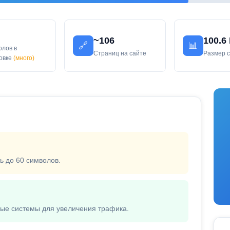
~106
100.6
🔗
📊
олов в
Страниц на сайте
Размер 
ловке
(много)
ь до 60 символов.
вые системы для увеличения трафика.