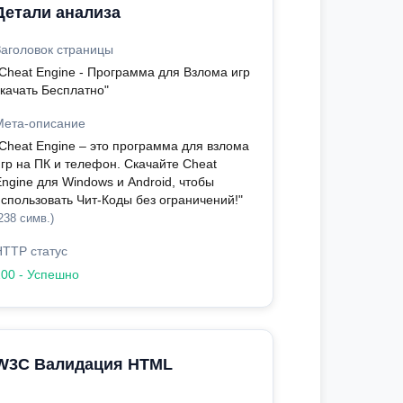
Детали анализа
Заголовок страницы
"Cheat Engine - Программа для Взлома игр
скачать Бесплатно"
Мета-описание
"Cheat Engine – это программа для взлома
игр на ПК и телефон. Скачайте Cheat
ngine для Windows и Android, чтобы
использовать Чит-Коды без ограничений!"
238 симв.)
HTTP статус
200 - Успешно
W3C Валидация HTML