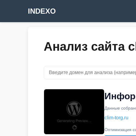
INDEXO
Анализ сайта cl
Информ
Данные собраны
clim-torg.ru
Оптимизация с