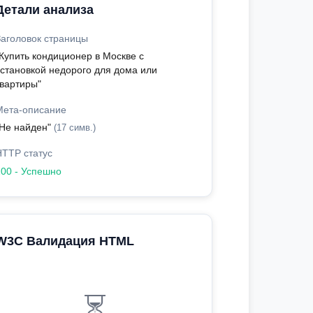
Детали анализа
Заголовок страницы
"Купить кондиционер в Москве с
установкой недорого для дома или
квартиры"
Мета-описание
"Не найден"
(17 симв.)
HTTP статус
200 - Успешно
W3C Валидация HTML
⏳