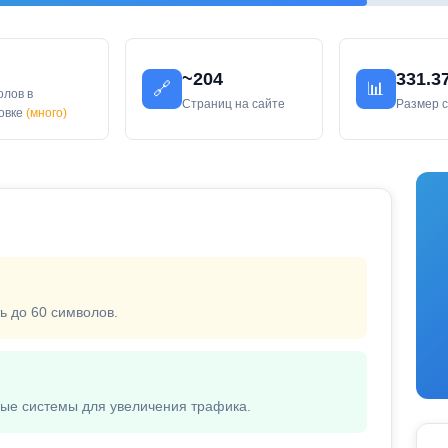
~204
331.3
🔗
📊
олов в
Страниц на сайте
Размер 
ловке
(много)
ь до 60 символов.
вые системы для увеличения трафика.