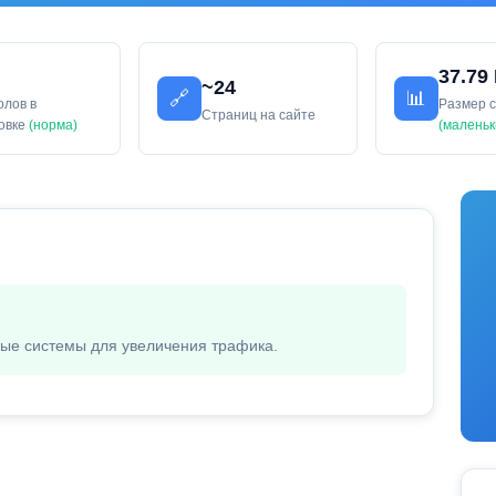
37.79
~24
🔗
📊
олов в
Размер 
Страниц на сайте
ловке
(норма)
(маленьк
вые системы для увеличения трафика.