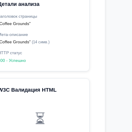
Детали анализа
Заголовок страницы
Coffee Grounds"
Мета-описание
"Coffee Grounds"
(14 симв.)
HTTP статус
200 - Успешно
W3C Валидация HTML
⏳