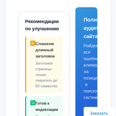
Полный
Рекомендации
аудит
по улучшению
сайта
📝
Слишком
Найдем
длинный
все
заголовок
ошибки,
Заголовок
влияющие
страницы
на
лучше
позиции
сократить до
в
60 символов.
поисковых
системах.
🚀
Готов к
индексации
Заказать