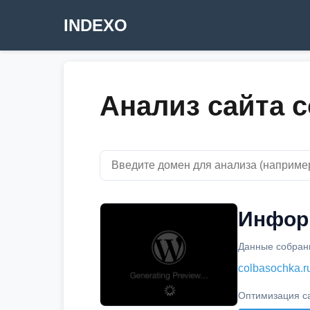
INDEXO
Анализ сайта c
Информ
Данные собраны
colbasochka.r
Оптимизация с