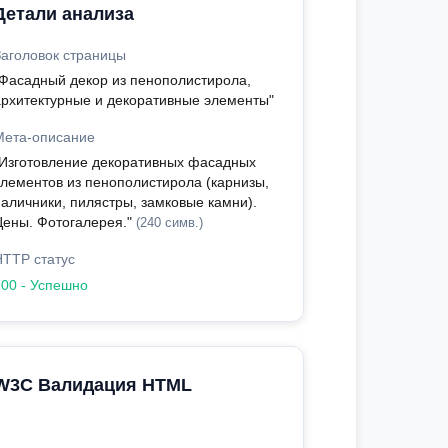
Детали анализа
Заголовок страницы
"Фасадный декор из пенополистирола,
архитектурные и декоративные элементы"
Мета-описание
"Изготовление декоративных фасадных
элементов из пенополистирола (карнизы,
наличники, пилястры, замковые камни).
Цены. Фотогалерея."
(240 симв.)
HTTP статус
200 - Успешно
W3C Валидация HTML