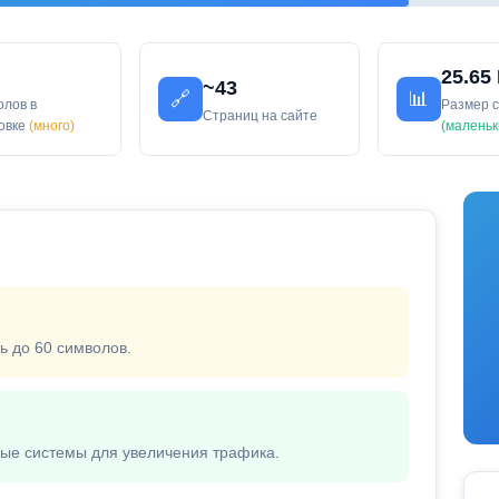
25.65
~43
🔗
📊
олов в
Размер 
Страниц на сайте
ловке
(много)
(маленьк
ь до 60 символов.
вые системы для увеличения трафика.