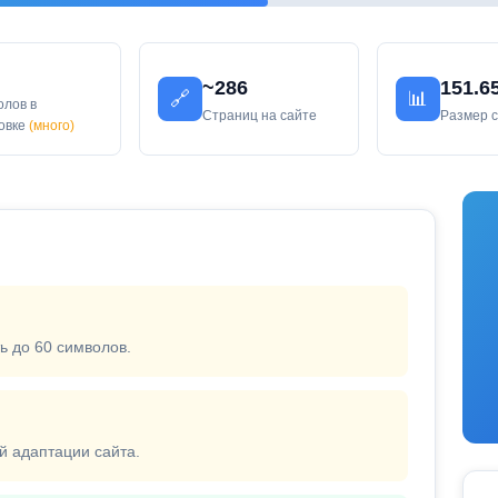
~286
151.6
🔗
📊
олов в
Страниц на сайте
Размер 
ловке
(много)
ь до 60 символов.
й адаптации сайта.