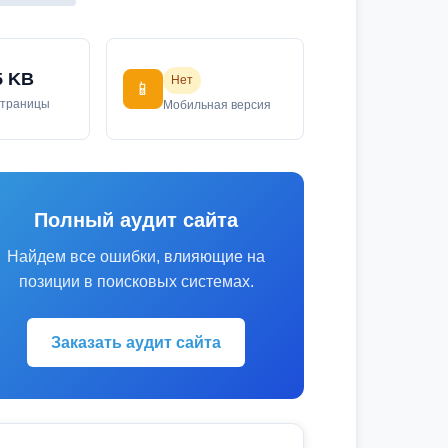
5 KB
Нет
📱
страницы
Мобильная версия
Полный аудит сайта
Найдем все ошибки, влияющие на
позиции в поисковых системах.
Заказать аудит сайта