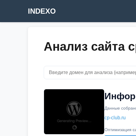
INDEXO
Анализ сайта c
Информ
Данные собраны
cp-club.ru
Оптимизация с