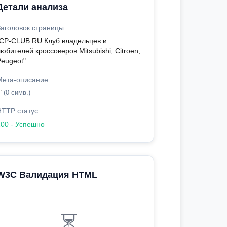
Детали анализа
Заголовок страницы
"CP-CLUB.RU Клуб владельцев и
юбителей кроссоверов Mitsubishi, Citroen,
Peugeot"
Мета-описание
"
(0 симв.)
HTTP статус
200 - Успешно
W3C Валидация HTML
⏳