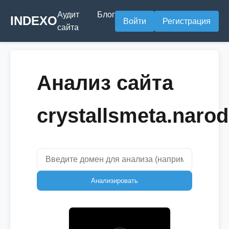
Аудит
Блог
INDEXO
Войти
Регистрация
сайта
Анализ сайта
crystallsmeta.narod
Анализировать