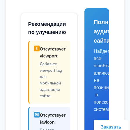
Полный
Рекомендации
аудит
по улучшению
сайта
📱
Отсутствует
Найдем
viewport
все
Добавьте
ошибки,
viewport tag
влияющие
для
на
мобильной
позиции
адаптации
в
сайта.
поисковых
системах.
🖼️
Отсутствует
favicon
Заказать