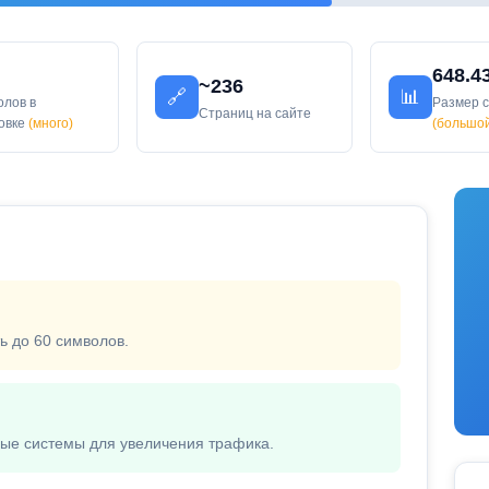
648.4
~236
🔗
📊
олов в
Размер 
Страниц на сайте
ловке
(много)
(большо
ь до 60 символов.
вые системы для увеличения трафика.