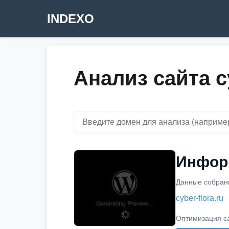
INDEXO
Анализ сайта cy
Информ
Данные собраны
cyber-flora.ru
Оптимизация с