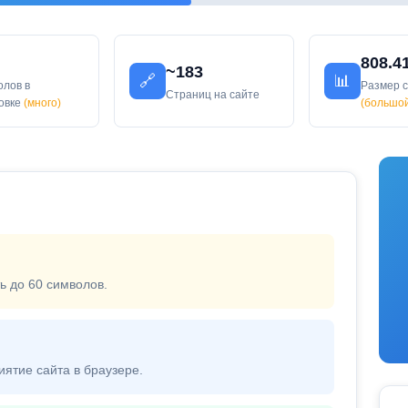
808.4
~183
🔗
📊
олов в
Размер 
Страниц на сайте
ловке
(много)
(большо
ь до 60 символов.
иятие сайта в браузере.