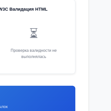
W3C Валидация HTML
⏳
Проверка валидности не
выполнялась
ылок