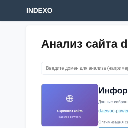
INDEXO
Анализ сайта d
Информ
🌐
Данные собраны
daewoo-power
Скриншот сайта
daewoo-power.ru
Оптимизация с