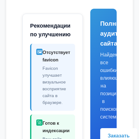
Полный
Рекомендации
аудит
по улучшению
сайта
🖼️
Отсутствует
Найдем
favicon
все
Favicon
ошибки,
улучшает
влияющие
визуальное
на
восприятие
позиции
сайта в
в
браузере.
поисковых
системах.
🚀
Готов к
индексации
Заказать