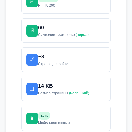
✅
HTTP: 200
60
📄
Символов в заголовке
(норма)
~3
🔗
Страниц на сайте
14 KB
📊
Размер страницы
(маленький)
Есть
📱
Мобильная версия