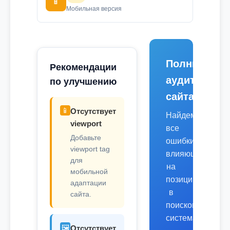
📱
Мобильная версия
Полный
Рекомендации
аудит
по улучшению
сайта
📱
Отсутствует
Найдем
viewport
все
Добавьте
ошибки,
viewport tag
влияющие
для
на
мобильной
позиции
адаптации
в
сайта.
поисковых
системах.
🖼️
Отсутствует