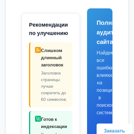
Полный
Рекомендации
аудит
по улучшению
сайта
📝
Слишком
Найдем
длинный
все
заголовок
ошибки,
Заголовок
влияющие
страницы
на
лучше
позиции
сократить до
в
60 символов.
поисковых
системах.
🚀
Готов к
индексации
Заказать