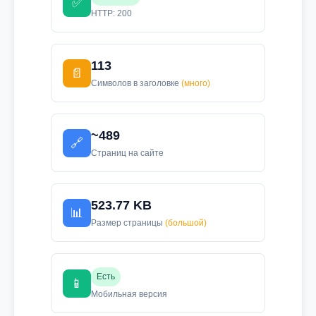
✅
HTTP: 200
113
📄
Символов в заголовке
(много)
~489
🔗
Страниц на сайте
523.77 KB
📊
Размер страницы
(большой)
Есть
📱
Мобильная версия