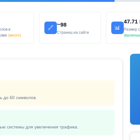
47.71
~98
🔗
📊
олов в
Размер 
Страниц на сайте
ловке
(много)
(маленьк
ь до 60 символов.
вые системы для увеличения трафика.