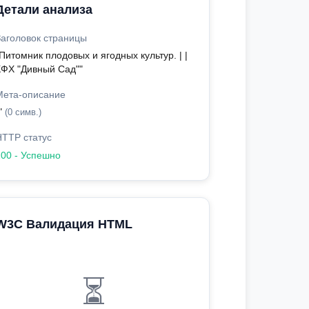
Детали анализа
Заголовок страницы
Питомник плодовых и ягодных культур. | |
КФХ "Дивный Сад""
Мета-описание
"
(0 симв.)
HTTP статус
200 - Успешно
W3C Валидация HTML
⏳