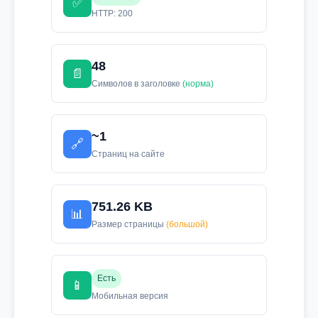
✅
HTTP: 200
48
📄
Символов в заголовке
(норма)
~1
🔗
Страниц на сайте
751.26 KB
📊
Размер страницы
(большой)
Есть
📱
Мобильная версия