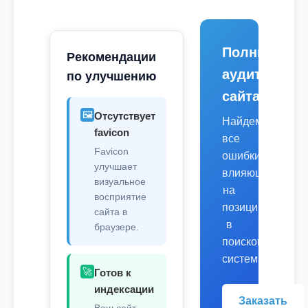
Полный
Рекомендации
аудит
по улучшению
сайта
🖼️
Отсутствует
Найдем
favicon
все
Favicon
ошибки,
улучшает
влияющие
визуальное
на
восприятие
позиции
сайта в
в
браузере.
поисковых
системах.
🚀
Готов к
индексации
Заказать