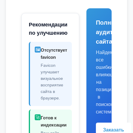
Полный
Рекомендации
аудит
по улучшению
сайта
🖼️
Отсутствует
Найдем
favicon
все
Favicon
ошибки,
улучшает
влияющие
визуальное
на
восприятие
позиции
сайта в
в
браузере.
поисковых
системах.
🚀
Готов к
индексации
Заказать