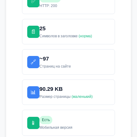
✅
HTTP: 200
25
📄
Символов в заголовке
(норма)
~97
🔗
Страниц на сайте
90.29 KB
📊
Размер страницы
(маленький)
Есть
📱
Мобильная версия